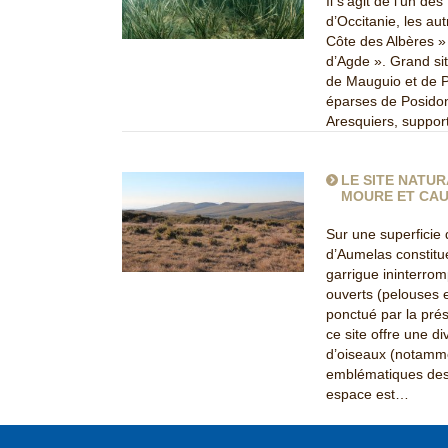
Il s’agit de l’un de
d’Occitanie, les aut
Côte des Albères » 
d’Agde ». Grand si
de Mauguio et de Pa
éparses de Posidon
Aresquiers, suppor
LE SITE NATUR
MOURE ET CAU
Sur une superficie 
d’Aumelas constitu
garrigue ininterro
ouverts (pelouses e
ponctué par la pr
ce site offre une d
d’oiseaux (notamme
emblématiques des 
espace est…