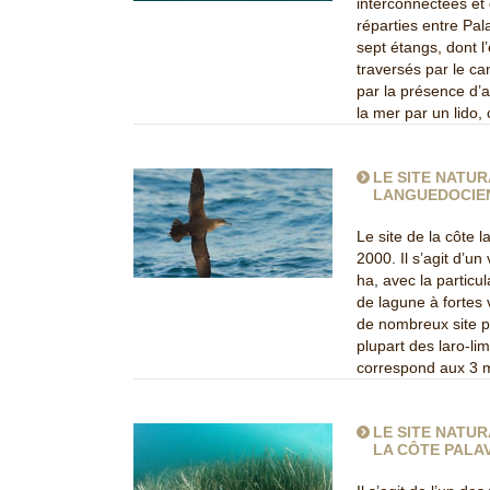
interconnectées et
réparties entre Pal
sept étangs, dont l’
traversés par le c
par la présence d’
la mer par un lido
LE SITE NATUR
LANGUEDOCIE
Le site de la côte 
2000. Il s’agit d’un
ha, avec la particu
de lagune à fortes 
de nombreux site pr
plupart des laro-lim
correspond aux 3 m
LE SITE NATUR
LA CÔTE PALA