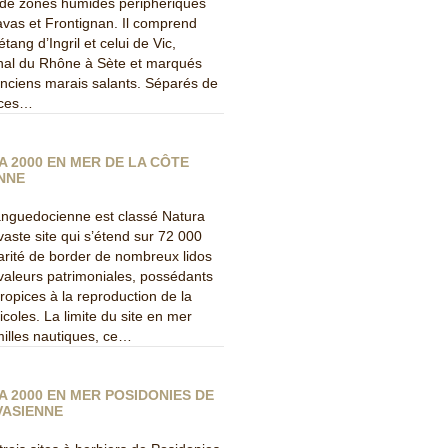
 de zones humides périphériques
avas et Frontignan. Il comprend
étang d’Ingril et celui de Vic,
anal du Rhône à Sète et marqués
anciens marais salants. Séparés de
, ces…
A 2000 EN MER DE LA CÔTE
NNE
languedocienne est classé Natura
 vaste site qui s’étend sur 72 000
larité de border de nombreux lidos
valeurs patrimoniales, possédants
opices à la reproduction de la
icoles. La limite du site en mer
illes nautiques, ce…
A 2000 EN MER POSIDONIES DE
VASIENNE