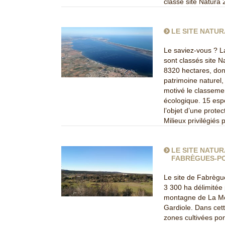
classé site Natura
LE SITE NATUR
Le saviez-vous ? L
sont classés site N
8320 hectares, don
patrimoine naturel,
motivé le classeme
écologique. 15 espè
l’objet d’une prote
Milieux privilégiés
LE SITE NATUR
FABRÈGUES-P
Le site de Fabrègu
3 300 ha délimitée 
montagne de La Mou
Gardiole. Dans cet
zones cultivées pon