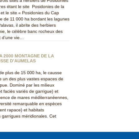
s trois sites à herbiers de Posidonies
res étant le site Posidonies de la
et le site « Posidonies du Cap
te de 11 000 ha bordant les lagunes
lavas, il abrite des herbiers
ie, le célèbre banc rocheux des
t d’une vie…
A 2000 MONTAGNE DE LA
SSE D’AUMELAS
de plus de 15 000 ha, le causse
e un des plus vastes espaces de
mpue. Dominé par les milieux
t faciès variés de garrigue) et
ésence de mares méditerranéennes,
iversité remarquable en espèces
nt rapace) et habitats
garrigues méridionales. Cet