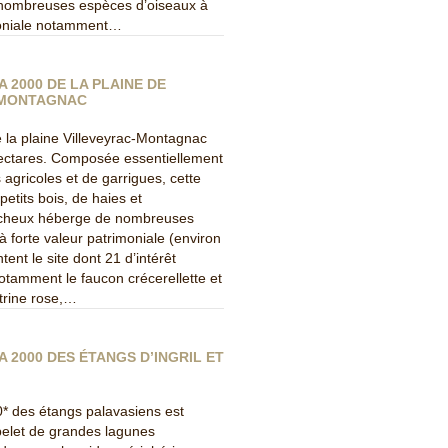
 nombreuses espèces d’oiseaux à
moniale notamment…
A 2000 DE LA PLAINE DE
-MONTAGNAC
 la plaine Villeveyrac-Montagnac
ectares. Composée essentiellement
 agricoles et de garrigues, cette
etits bois, de haies et
cheux héberge de nombreuses
 forte valeur patrimoniale (environ
ent le site dont 21 d’intérêt
tamment le faucon crécerellette et
itrine rose,…
A 2000 DES ÉTANGS D’INGRIL ET
0* des étangs palavasiens est
elet de grandes lagunes