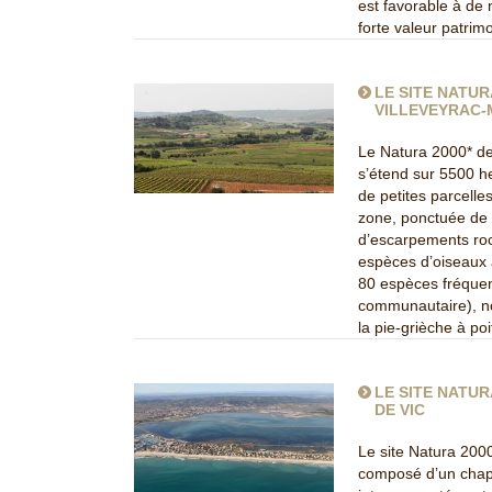
est favorable à de
forte valeur patri
LE SITE NATUR
VILLEVEYRAC
Le Natura 2000* de
s’étend sur 5500 h
de petites parcelles
zone, ponctuée de p
d’escarpements ro
espèces d’oiseaux à
80 espèces fréquent
communautaire), no
la pie-grièche à po
LE SITE NATUR
DE VIC
Le site Natura 200
composé d’un chap