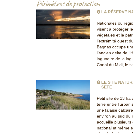
Périmètres de protection
LA RÉSERVE N
Nationales ou régio
visent à protéger l
végétales et le pat
l’extrémité ouest d
Bagnas occupe une
l’ancien delta de l
lagunaire de la lag
Canal du Midi, le 
LE SITE NATUR
SÈTE
Petit site de 13 ha
terre entre l’urban
une falaise calcai
environ au sud du m
accueille plusieurs
national et même e