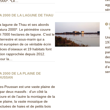
 2000*. *Le…
agg
sér
A 2000 DE LA LAGUNE DE THAU
a lagune de Thau et ses abords
atura 2000*. Le périmètre couvre
t 7000 hectares de lagune. C’est le
Uni
 terrestre et sous-marin qui a
197
nt européen de ce véritable écrin
est
ces d’oiseaux et 19 habitats font
par
ction rapprochée depuis 2012.
des
 pour la…
tou
d’e
se
A 2000 DE LA PLAINE DE
OUSSAN
es-Poussan est une vaste plaine de
par deux massifs : d’un côté la
re et de l’autre la montagne de la
te plaine, la vaste mosaïque de
ctuées de haies et de petits bois