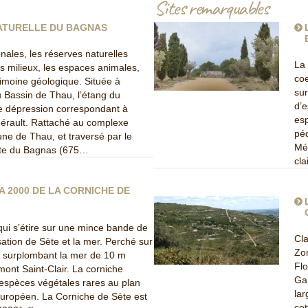
Sites remarquables
ATURELLE DU BAGNAS
nales, les réserves naturelles
La 
es milieux, les espaces animales,
coe
rimoine géologique. Située à
sur
u Bassin de Thau, l’étang du
d’e
 dépression correspondant à
esp
’Hérault. Rattaché au complexe
péd
une de Thau, et traversé par le
Méd
site du Bagnas (675…
cla
A 2000 DE LA CORNICHE DE
 qui s’étire sur une mince bande de
Cla
isation de Sète et la mer. Perché sur
Zon
re surplombant la mer de 10 m
Flo
ont Saint-Clair. La corniche
Gar
 espèces végétales rares au plan
lar
uropéen. La Corniche de Sète est
cet