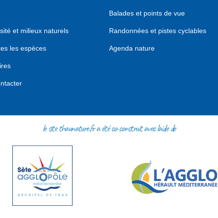
Balades et points de vue
sité et milieux naturels
Randonnées et pistes cyclables
tes les espèces
Agenda nature
ires
ntacter
le site thaunature.fr a été co-construit avec l'aide de