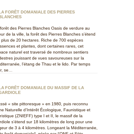
LA FORÊT DOMANIALE DES PIERRES
BLANCHES
forêt des Pierres Blanches Oasis de verdure au
ur de la ville, la forêt des Pierres Blanches s’étend
 plus de 20 hectares. Riche de 700 espèces
ssences et plantes, dont certaines rares, cet
ace naturel est traversé de nombreux sentiers
estres jouissant de vues savoureuses sur la
iterranée, l’étang de Thau et le lido. Par temps
ir, se…
LA FORÊT DOMANIALE DU MASSIF DE LA
GARDIOLE
ssé « site pittoresque » en 1980, puis reconnu
e Naturelle d’Intérêt Écologique, Faunistique et
ristique (ZNIEFF) type I et II, le massif de la
diole s’étend sur 18 kilomètres de long pour une
geur de 3 à 4 kilomètres. Longeant la Méditerranée,
te forêt domaniale*, gérée par l’ONF et Sète