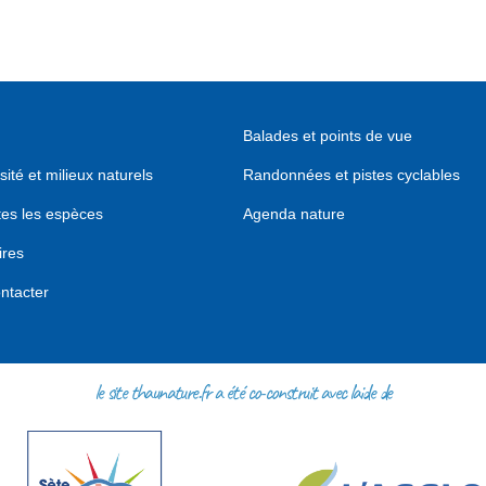
Balades et points de vue
sité et milieux naturels
Randonnées et pistes cyclables
tes les espèces
Agenda nature
ires
ntacter
le site thaunature.fr a été co-construit avec l'aide de