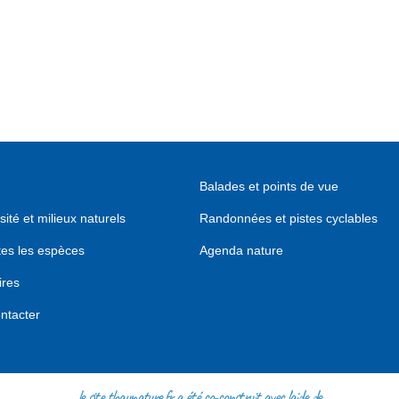
Balades et points de vue
sité et milieux naturels
Randonnées et pistes cyclables
tes les espèces
Agenda nature
ires
ntacter
le site thaunature.fr a été co-construit avec l'aide de