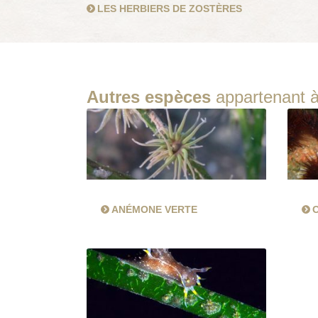
LES HERBIERS DE ZOSTÈRES
Autres espèces
appartenant à
ANÉMONE VERTE
O