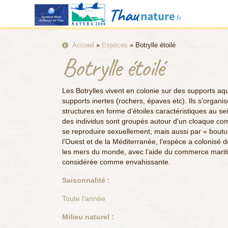
Accueil
»
Espèces
»
Botrylle étoilé
Botrylle étoilé
Les Botrylles vivent en colonie sur des supports aq
supports inertes (rochers, épaves etc). Ils s’organ
structures en forme d’étoiles caractéristiques au sei
des individus sont groupés autour d’un cloaque com
se reproduire sexuellement, mais aussi par « boutur
l’Ouest et de la Méditerranée, l’espèce a colonisé d
les mers du monde, avec l’aide du commerce mariti
considérée comme envahissante.
Saisonnalité :
Toute l'année
Milieu naturel :