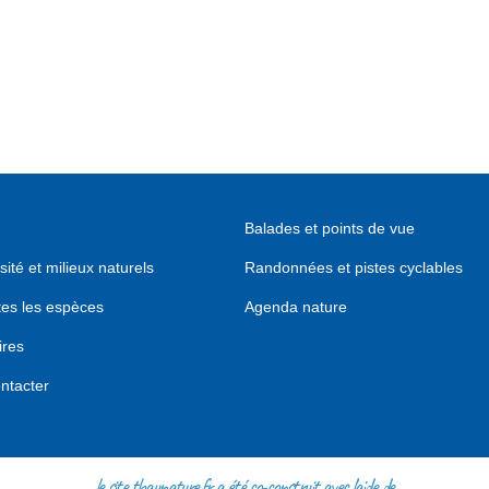
Balades et points de vue
sité et milieux naturels
Randonnées et pistes cyclables
tes les espèces
Agenda nature
ires
ntacter
le site thaunature.fr a été co-construit avec l'aide de