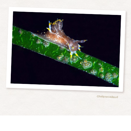
©helenecaillaud