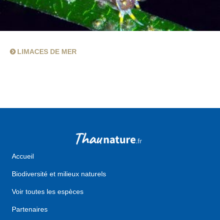
LIMACES DE MER
Accueil
Biodiversité et milieux naturels
Voir toutes les espèces
Partenaires