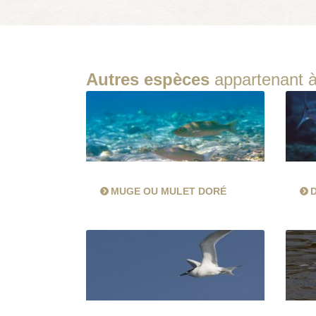
Autres espèces
appartenant à
MUGE OU MULET DORÉ