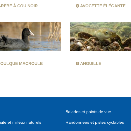
GRÈBE À COU NOIR
AVOCETTE ÉLÉGANTE
FOULQUE MACROULE
ANGUILLE
Balades et points de vue
sité et milieux naturels
Randonnées et pistes cyclables