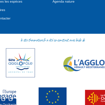
tes les espèces
Agenda nature
ires
ntacter
le site thaunature.fr a été co-construit avec l'aide de