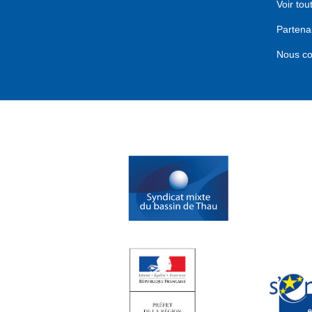
Voir tou
Partena
Nous co