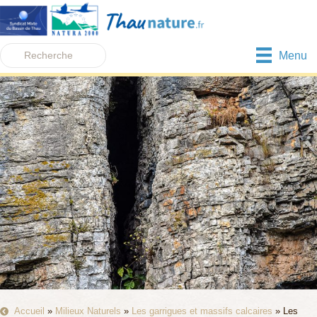
Menu
Accueil
»
Milieux Naturels
»
Les garrigues et massifs calcaires
»
Les