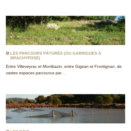
about Les mares temporaires
LES PARCOURS PÂTURÉS (OU GARRIGUES À
BRACHYPODE)
Entre Villeveyrac et Montbazin, entre Gigean et Frontignan, de
vastes espaces parcourus par…
about Les parcours pâturés (ou garrigues à brachypode)