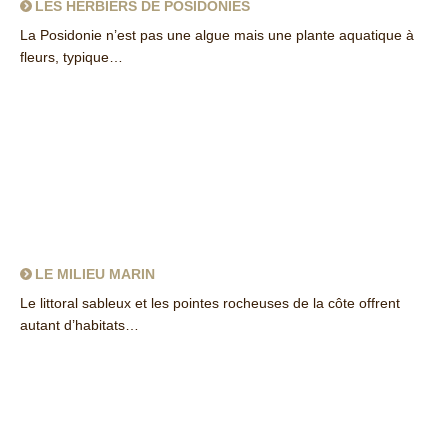
LES HERBIERS DE POSIDONIES
La Posidonie n’est pas une algue mais une plante aquatique à
fleurs, typique…
about Les herbiers de Posidonies
LE MILIEU MARIN
Le littoral sableux et les pointes rocheuses de la côte offrent
autant d’habitats…
about Le milieu marin