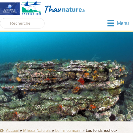
Menu
Accueil
»
Milieux Naturels
»
Le milieu marin
»
Les fonds rocheux