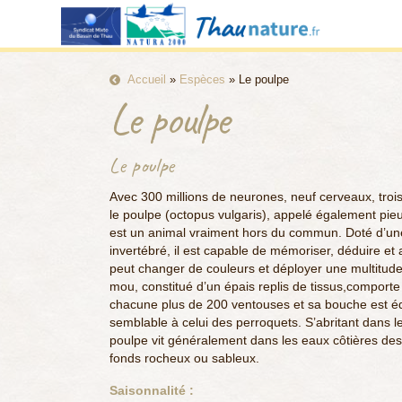
Accueil
»
Espèces
»
Le poulpe
Le poulpe
Le poulpe
Avec 300 millions de neurones, neuf cerveaux, trois
le poulpe (octopus vulgaris), appelé également pieu
est un animal vraiment hors du commun. Doté d’une
invertébré, il est capable de mémoriser, déduire et
peut changer de couleurs et déployer une multitude 
mou, constitué d’un épais replis de tissus,comport
chacune plus de 200 ventouses et sa bouche est éq
semblable à celui des perroquets. S’abritant dans l
poulpe vit généralement dans les eaux côtières de
fonds rocheux ou sableux.
Saisonnalité :