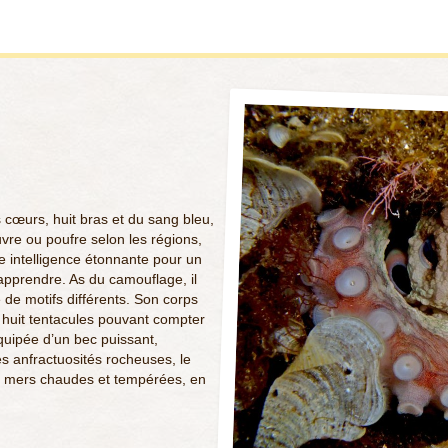
 cœurs, huit bras et du sang bleu,
vre ou poufre selon les régions,
 intelligence étonnante pour un
 apprendre. As du camouflage, il
de motifs différents. Son corps
e huit tentacules pouvant compter
uipée d’un bec puissant,
es anfractuosités rocheuses, le
s mers chaudes et tempérées, en