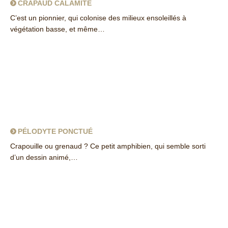
CRAPAUD CALAMITE
C’est un pionnier, qui colonise des milieux ensoleillés à
végétation basse, et même…
about Crapaud calamite
PÉLODYTE PONCTUÉ
Crapouille ou grenaud ? Ce petit amphibien, qui semble sorti
d’un dessin animé,…
about Pélodyte ponctué