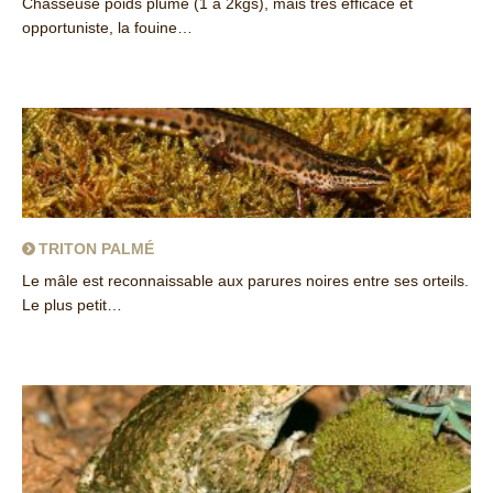
Chasseuse poids plume (1 à 2kgs), mais très efficace et
opportuniste, la fouine…
about Fouine d’Europe
TRITON PALMÉ
Le mâle est reconnaissable aux parures noires entre ses orteils.
Le plus petit…
about Triton palmé