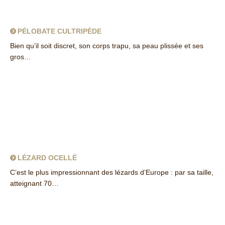
PÉLOBATE CULTRIPÈDE
Bien qu’il soit discret, son corps trapu, sa peau plissée et ses
gros…
about Pélobate cultripède
LÉZARD OCELLÉ
C’est le plus impressionnant des lézards d’Europe : par sa taille,
atteignant 70…
about Lézard ocellé