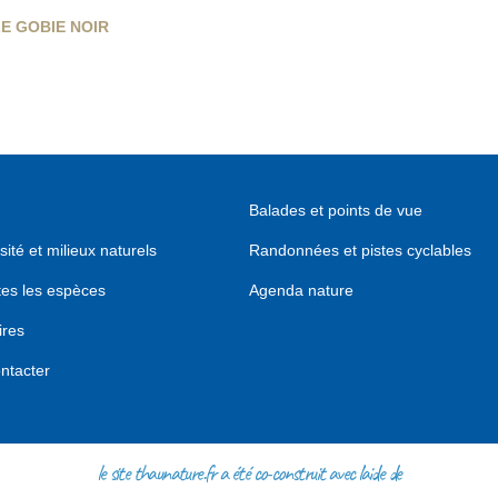
E GOBIE NOIR
Balades et points de vue
sité et milieux naturels
Randonnées et pistes cyclables
tes les espèces
Agenda nature
ires
ntacter
le site thaunature.fr a été co-construit avec l'aide de