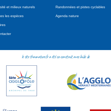
sité et milieux naturels
Randonnées et pistes cyclables
tes les espèces
Agenda nature
ires
ntacter
le site thaunature.fr a été co-construit avec l'aide de