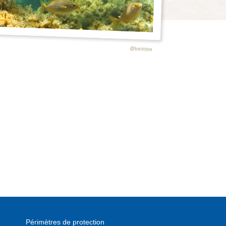
@biotope
Périmètres de protection