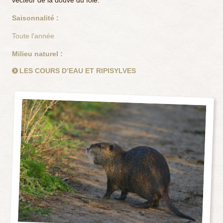
vecteur de la douve du foie.
Saisonnalité :
Toute l'année
Milieu naturel :
LES COURS D’EAU ET RIPISYLVES