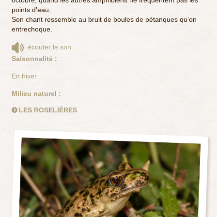
octobre, quand les autres amphibiens ne fréquentent pas les
points d’eau.
Son chant ressemble au bruit de boules de pétanques qu’on
entrechoque.
écouter le son
Saisonnalité :
En hiver
Milieu naturel :
LES ROSELIÈRES