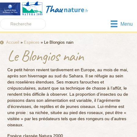
Menu
Accueil
»
Espèces
»
Le Blongios nain
Le Blongios nain
Ce petit héron revient tardivement en Europe, au mois de mai,
après son hivernage au sud du Sahara. Il se réfugie au sein
des roselières étendues. Ses mœurs farouches et
crépusculaires, autant que sa technique de chasse à l’affût, le
rendent très difficile à observer. La proportion d’insectes ou de
poissons dans son alimentation est variable, il l’agrémente
d’écrevisses, de reptiles et de jeunes oiseaux. Lui-même est
une proie : sa nichée, située au pied des roseaux, peut être «
visitée » par les prédateurs tels que des rongeurs ou d’autres
oiseaux.
Espèce classée Natura 2000