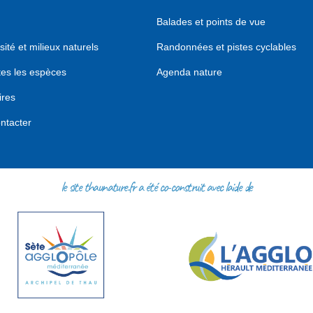
Balades et points de vue
sité et milieux naturels
Randonnées et pistes cyclables
tes les espèces
Agenda nature
ires
ntacter
le site thaunature.fr a été co-construit avec l'aide de