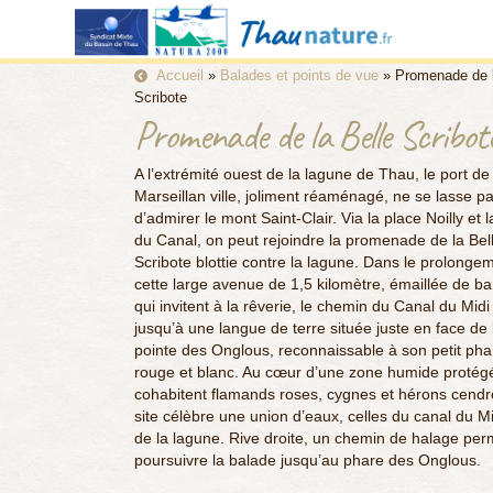
Accueil
»
Balades et points de vue
»
Promenade de l
Scribote
Promenade de la Belle Scribot
A l’extrémité ouest de la lagune de Thau, le port de
Marseillan ville, joliment réaménagé, ne se lasse p
d’admirer le mont Saint-Clair. Via la place Noilly et l
du Canal, on peut rejoindre la promenade de la Bel
Scribote blottie contre la lagune. Dans le prolonge
cette large avenue de 1,5 kilomètre, émaillée de b
qui invitent à la rêverie, le chemin du Canal du Midi 
jusqu’à une langue de terre située juste en face de 
pointe des Onglous, reconnaissable à son petit pha
rouge et blanc. Au cœur d’une zone humide protég
cohabitent flamands roses, cygnes et hérons cendr
site célèbre une union d’eaux, celles du canal du Mi
de la lagune. Rive droite, un chemin de halage per
poursuivre la balade jusqu’au phare des Onglous.