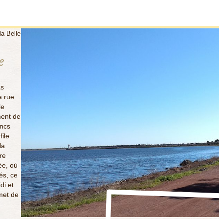
a Belle
e
as
a rue
le
ment de
ancs
file
la
re
ée, où
és, ce
di et
met de