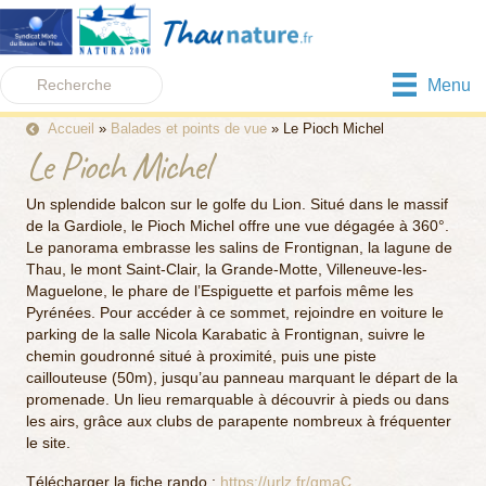
Menu
Accueil
»
Balades et points de vue
»
Le Pioch Michel
Le Pioch Michel
Un splendide balcon sur le golfe du Lion. Situé dans le massif
de la Gardiole, le Pioch Michel offre une vue dégagée à 360°.
Le panorama embrasse les salins de Frontignan, la lagune de
Thau, le mont Saint-Clair, la Grande-Motte, Villeneuve-les-
Maguelone, le phare de l’Espiguette et parfois même les
Pyrénées. Pour accéder à ce sommet, rejoindre en voiture le
parking de la salle Nicola Karabatic à Frontignan, suivre le
chemin goudronné situé à proximité, puis une piste
caillouteuse (50m), jusqu’au panneau marquant le départ de la
promenade. Un lieu remarquable à découvrir à pieds ou dans
les airs, grâce aux clubs de parapente nombreux à fréquenter
le site.
Télécharger la fiche rando :
https://urlz.fr/gmaC