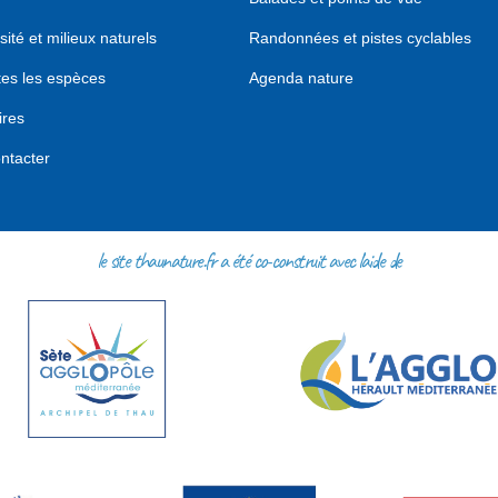
sité et milieux naturels
Randonnées et pistes cyclables
tes les espèces
Agenda nature
ires
ntacter
le site thaunature.fr a été co-construit avec l'aide de