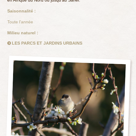
en Afrique du Nord ou jusqu’au Sahel.
Saisonnalité :
Toute l'année
Milieu naturel :
LES PARCS ET JARDINS URBAINS