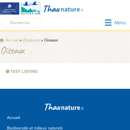
Menu
Accueil
»
(Espèces)
»
Oiseaux
Oiseaux
TEST LISTING
about test listing
Accueil
Biodiversité et milieux naturels