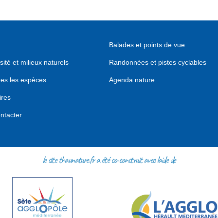
Balades et points de vue
sité et milieux naturels
Randonnées et pistes cyclables
tes les espèces
Agenda nature
ires
ntacter
le site thaunature.fr a été co-construit avec l'aide de