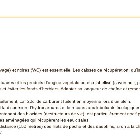
vage) et noires (WC) est essentielle. Les caisses de récupération, qu’i
tuaires et les produits d’origine végétale ou éco-labellisé (savon noir, pi
es et éviter les fonds d’herbiers. Adapter sa longueur de chaîne et rem
aillement, car 20cl de carburant fuitent en moyenne lors d’un plein.
la dispersion d’hydrocarbures et le recours aux lubrifiants écologiques 
ontenant des biocides (destructeurs de vie), est particulièrement nocif 
ones aménagées qui récupèrent les eaux sales.
à distance (150 mètres) des filets de pêche et des dauphins, si on a la c
/